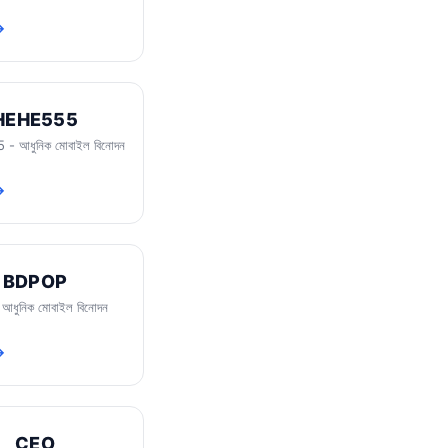
 →
HEHE555
 আধুনিক মোবাইল বিনোদন
 →
BDPOP
ধুনিক মোবাইল বিনোদন
 →
CEO