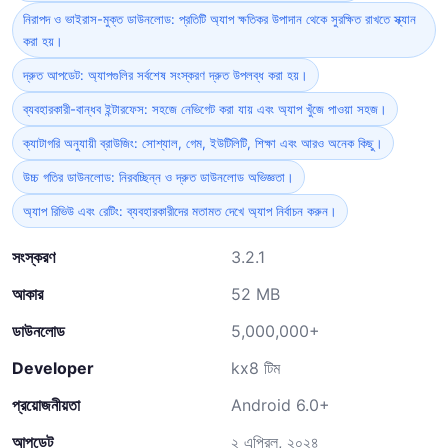
নিরাপদ ও ভাইরাস-মুক্ত ডাউনলোড: প্রতিটি অ্যাপ ক্ষতিকর উপাদান থেকে সুরক্ষিত রাখতে স্ক্যান
করা হয়।
দ্রুত আপডেট: অ্যাপগুলির সর্বশেষ সংস্করণ দ্রুত উপলব্ধ করা হয়।
ব্যবহারকারী-বান্ধব ইন্টারফেস: সহজে নেভিগেট করা যায় এবং অ্যাপ খুঁজে পাওয়া সহজ।
ক্যাটাগরি অনুযায়ী ব্রাউজিং: সোশ্যাল, গেম, ইউটিলিটি, শিক্ষা এবং আরও অনেক কিছু।
উচ্চ গতির ডাউনলোড: নিরবচ্ছিন্ন ও দ্রুত ডাউনলোড অভিজ্ঞতা।
অ্যাপ রিভিউ এবং রেটিং: ব্যবহারকারীদের মতামত দেখে অ্যাপ নির্বাচন করুন।
সংস্করণ
3.2.1
আকার
52 MB
ডাউনলোড
5,000,000+
Developer
kx8 টিম
প্রয়োজনীয়তা
Android 6.0+
আপডেট
২ এপ্রিল, ২০২৪