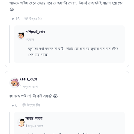
আজকে অফিস থেকে ফেরার পথে যে জ্যামটা পেলাম, উফফ! মেজাজটাই খারাপ হয়ে গেল
😭
💬 উত্তর দিন
♥ 15
সাপ্লিমেন্ট_খোর
গতকাল
জ্যামের কথা বলবেন না ভাই, আমার তো মনে হয় জ্যামে বসে বসে জীবন
শেষ হয়ে যাচ্ছে।
বেকার_ছেলে
1 সপ্তাহ আগে
বস কাজ পাই না! কী করি এখন? 😭
💬 উত্তর দিন
♥ 6
আশার_আলো
1 সপ্তাহ আগে