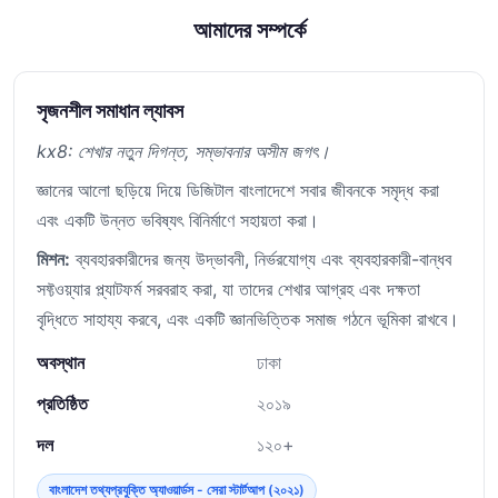
আমাদের সম্পর্কে
সৃজনশীল সমাধান ল্যাবস
kx8: শেখার নতুন দিগন্ত, সম্ভাবনার অসীম জগৎ।
জ্ঞানের আলো ছড়িয়ে দিয়ে ডিজিটাল বাংলাদেশে সবার জীবনকে সমৃদ্ধ করা
এবং একটি উন্নত ভবিষ্যৎ বিনির্মাণে সহায়তা করা।
মিশন:
ব্যবহারকারীদের জন্য উদ্ভাবনী, নির্ভরযোগ্য এবং ব্যবহারকারী-বান্ধব
সফ্টওয়্যার প্ল্যাটফর্ম সরবরাহ করা, যা তাদের শেখার আগ্রহ এবং দক্ষতা
বৃদ্ধিতে সাহায্য করবে, এবং একটি জ্ঞানভিত্তিক সমাজ গঠনে ভূমিকা রাখবে।
অবস্থান
ঢাকা
প্রতিষ্ঠিত
২০১৯
দল
১২০+
বাংলাদেশ তথ্যপ্রযুক্তি অ্যাওয়ার্ডস - সেরা স্টার্টআপ (২০২১)