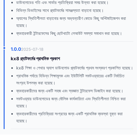
ডাউনলোডের গতি এবং সার্ভার প্রতিক্রিয়া সময় উন্নত করা হয়েছে।
বিভিন্ন ডিভাইসের সাথে প্ল্যাটফর্মের সামঞ্জস্যতা বাড়ানো হয়েছে।
অ্যাপের স্থিতিশীলতা বাড়ানোর জন্য অভ্যন্তরীণ কোডে কিছু অপ্টিমাইজেশন করা
হয়েছে।
ব্যবহারকারী ইন্টারফেসের কিছু ছোটখাটো লেআউট সমস্যা সমাধান করা হয়েছে।
1.0.0
2025-07-18
kx8 প্ল্যাটফর্মের প্রাথমিক প্রকাশ
kx8 শিক্ষা ও শেখার অ্যাপ ডাউনলোড প্ল্যাটফর্মের প্রথম সংস্করণ প্রকাশিত হয়েছে।
প্রাথমিক পর্যায়ে বিভিন্ন শিক্ষামূলক এবং ইউটিলিটি সফটওয়্যারের একটি নির্বাচিত
সংগ্রহ উপলব্ধ করা হয়েছে।
ব্যবহারকারীদের জন্য একটি সহজ এবং স্বজ্ঞাত ইন্টারফেস ডিজাইন করা হয়েছে।
সফটওয়্যার ডাউনলোডের জন্য মৌলিক কার্যকারিতা এবং স্থিতিশীলতা নিশ্চিত করা
হয়েছে।
ব্যবহারকারীদের প্রতিক্রিয়া সংগ্রহের জন্য একটি প্রাথমিক ব্যবস্থা যুক্ত করা
হয়েছে।