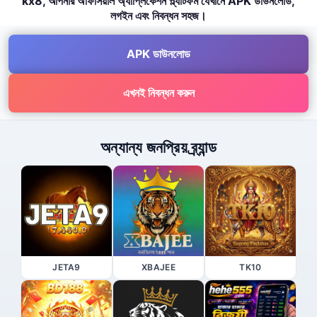
kx8, আপনার অফিসিয়াল অ্যাপ্লিকেশন প্ল্যাটফর্ম যেখানে APK ডাউনলোড,
লগইন এবং নিবন্ধন সহজ।
APK ডাউনলোড
এখনই নিবন্ধন করুন
অন্যান্য জনপ্রিয় ব্র্যান্ড
JETA9
XBAJEE
TK10