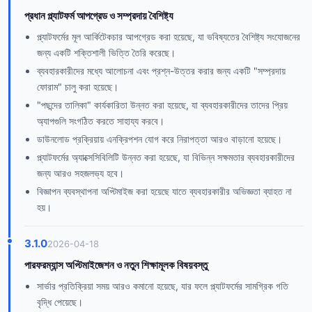
প্রধান প্ল্যাটফর্ম আপগ্রেড ও সম্প্রদায় বৈশিষ্ট্য
প্ল্যাটফর্মের মূল আর্কিটেকচার আপগ্রেড করা হয়েছে, যা ভবিষ্যতের বৈশিষ্ট্য সংযোজনের
জন্য একটি শক্তিশালী ভিত্তি তৈরি করেছে।
ব্যবহারকারীদের মধ্যে আলোচনা এবং প্রশ্ন-উত্তর করার জন্য একটি "সম্প্রদায়
ফোরাম" চালু করা হয়েছে।
"পছন্দের তালিকা" কার্যকারিতা উন্নত করা হয়েছে, যা ব্যবহারকারীদের তাদের প্রিয়
অ্যাপগুলি সংগঠিত করতে সাহায্য করবে।
ডাউনলোড প্রক্রিয়ায় এনক্রিপশন যোগ করে নিরাপত্তা আরও বাড়ানো হয়েছে।
প্ল্যাটফর্মের অ্যাক্সেসিবিলিটি উন্নত করা হয়েছে, যা বিভিন্ন সক্ষমতার ব্যবহারকারীদের
জন্য আরও সহজলভ্য হবে।
বিজ্ঞাপন ব্যবস্থাপনা অপ্টিমাইজ করা হয়েছে যাতে ব্যবহারকারীর অভিজ্ঞতা ব্যাহত না
হয়।
3.1.0
2026-04-18
পারফরম্যান্স অপ্টিমাইজেশন ও নতুন শিক্ষামূলক বিষয়বস্তু
সার্ভার প্রতিক্রিয়া সময় আরও কমানো হয়েছে, যার ফলে প্ল্যাটফর্মের সামগ্রিক গতি
বৃদ্ধি পেয়েছে।