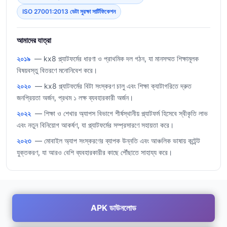
ISO 27001:2013 ডেটা সুরক্ষা সার্টিফিকেশন
আমাদের যাত্রা
২০১৯
— kx8 প্ল্যাটফর্মের ধারণা ও প্রাথমিক দল গঠন, যা মানসম্মত শিক্ষামূলক
বিষয়বস্তু বিতরণে মনোনিবেশ করে।
২০২০
— kx8 প্ল্যাটফর্মের বিটা সংস্করণ চালু এবং শিক্ষা ক্যাটাগরিতে দ্রুত
জনপ্রিয়তা অর্জন, প্রথম ১ লক্ষ ব্যবহারকারী অর্জন।
২০২২
— শিক্ষা ও শেখার অ্যাপস বিভাগে শীর্ষস্থানীয় প্ল্যাটফর্ম হিসেবে স্বীকৃতি লাভ
এবং নতুন বিনিয়োগ আকর্ষণ, যা প্ল্যাটফর্মের সম্প্রসারণে সহায়তা করে।
২০২৩
— মোবাইল অ্যাপ সংস্করণের ব্যাপক উন্নতি এবং আঞ্চলিক ভাষায় কন্টেন্ট
যুক্তকরণ, যা আরও বেশি ব্যবহারকারীর কাছে পৌঁছাতে সাহায্য করে।
APK ডাউনলোড