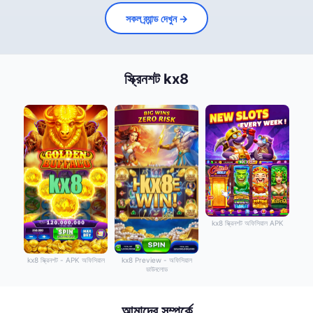
সকল ব্র্যান্ড দেখুন →
স্ক্রিনশট kx8
kx8 স্ক্রিনশট অফিসিয়াল APK
kx8 স্ক্রিনশট - APK অফিসিয়াল
kx8 Preview - অফিসিয়াল
ডাউনলোড
আমাদের সম্পর্কে