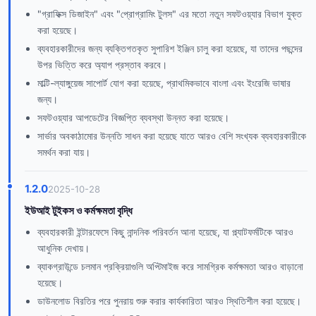
"গ্রাফিক্স ডিজাইন" এবং "প্রোগ্রামিং টুলস" এর মতো নতুন সফটওয়্যার বিভাগ যুক্ত
করা হয়েছে।
ব্যবহারকারীদের জন্য ব্যক্তিগতকৃত সুপারিশ ইঞ্জিন চালু করা হয়েছে, যা তাদের পছন্দের
উপর ভিত্তি করে অ্যাপ প্রস্তাব করবে।
মাল্টি-ল্যাঙ্গুয়েজ সাপোর্ট যোগ করা হয়েছে, প্রাথমিকভাবে বাংলা এবং ইংরেজি ভাষার
জন্য।
সফটওয়্যার আপডেটের বিজ্ঞপ্তি ব্যবস্থা উন্নত করা হয়েছে।
সার্ভার অবকাঠামোর উন্নতি সাধন করা হয়েছে যাতে আরও বেশি সংখ্যক ব্যবহারকারীকে
সমর্থন করা যায়।
1.2.0
2025-10-28
ইউআই টুইকস ও কর্মক্ষমতা বৃদ্ধি
ব্যবহারকারী ইন্টারফেসে কিছু নান্দনিক পরিবর্তন আনা হয়েছে, যা প্ল্যাটফর্মটিকে আরও
আধুনিক দেখায়।
ব্যাকগ্রাউন্ডে চলমান প্রক্রিয়াগুলি অপ্টিমাইজ করে সামগ্রিক কর্মক্ষমতা আরও বাড়ানো
হয়েছে।
ডাউনলোড বিরতির পরে পুনরায় শুরু করার কার্যকারিতা আরও স্থিতিশীল করা হয়েছে।