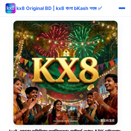
kx8 Original BD | kx8 বাংলা bKash সহজ ✅