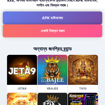
kx8, আপনার অফিসিয়াল অ্যাপ্লিকেশন প্ল্যাটফর্ম যেখানে APK ডাউনলোড,
লগইন এবং নিবন্ধন সহজ।
APK ডাউনলোড
এখনই নিবন্ধন করুন
অন্যান্য জনপ্রিয় ব্র্যান্ড
JETA9
XBAJEE
TK10