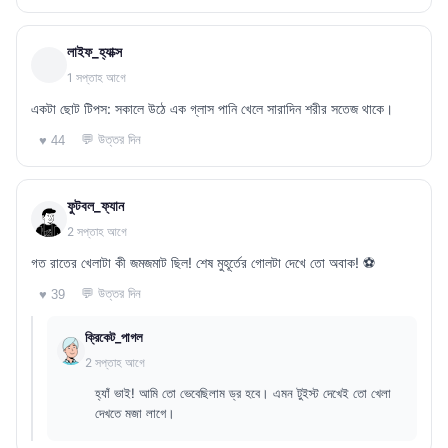
লাইফ_হ্যাক্স
1 সপ্তাহ আগে
একটা ছোট টিপস: সকালে উঠে এক গ্লাস পানি খেলে সারাদিন শরীর সতেজ থাকে।
💬 উত্তর দিন
♥ 44
ফুটবল_ফ্যান
2 সপ্তাহ আগে
গত রাতের খেলাটা কী জমজমাট ছিল! শেষ মুহূর্তের গোলটা দেখে তো অবাক! ⚽
💬 উত্তর দিন
♥ 39
ক্রিকেট_পাগল
2 সপ্তাহ আগে
হ্যাঁ ভাই! আমি তো ভেবেছিলাম ড্র হবে। এমন টুইস্ট দেখেই তো খেলা
দেখতে মজা লাগে।