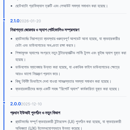
ছোটখাটো গ্রাফিক্যাল ত্রুটি এবং লেআউট সমস্যা সমাধান করা হয়েছে।
2.1.0
2026-01-20
নিরাপত্তা জোরদার ও অ্যাপ পোর্টফোলিও সম্প্রসারণ
প্ল্যাটফর্মের নিরাপত্তা ব্যবস্থায় গুরুত্বপূর্ণ আপডেট আনা হয়েছে, যা ব্যবহারকারীর
ডেটা এবং ডাউনলোডের অখণ্ডতা রক্ষা করবে।
শিক্ষামূলক অ্যাপের সংগ্রহে নতুন ইন্টারঅ্যাক্টিভ লার্নিং টুলস এবং কুইজ অ্যাপ যুক্ত করা
হয়েছে।
ডাউনলোড ম্যানেজার উন্নত করা হয়েছে, যা একাধিক ফাইল ডাউনলোডের ক্ষেত্রে
আরও ভালো নিয়ন্ত্রণ প্রদান করে।
কিছু নির্দিষ্ট ডিভাইসে দেখা যাওয়া সামঞ্জস্যতার সমস্যা সমাধান করা হয়েছে।
ব্যবহারকারীদের জন্য একটি সহজ "রিপোর্ট অ্যাপ" কার্যকারিতা যুক্ত করা হয়েছে।
2.0.0
2025-12-10
প্রধান ইউআই পুনর্গঠন ও নতুন বিভাগ
প্ল্যাটফর্মের সম্পূর্ণ ব্যবহারকারী ইন্টারফেস (UI) পুনর্গঠন করা হয়েছে, যা ব্যবহারকারী
অভিজ্ঞতা (UX) উল্লেখযোগ্যভাবে উন্নত করেছে।