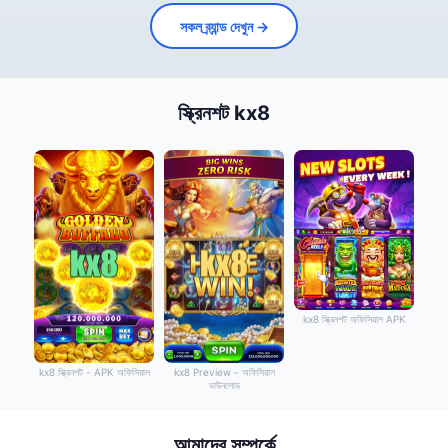
সকল ব্র্যান্ড দেখুন →
স্ক্রিনশট kx8
kx8 স্ক্রিনশট অফিসিয়াল APK
kx8 স্ক্রিনশট - APK অফিসিয়াল
kx8 Preview - অফিসিয়াল
ডাউনলোড
আমাদের সম্পর্কে