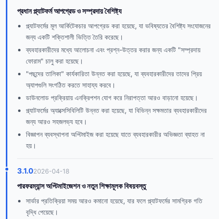
প্রধান প্ল্যাটফর্ম আপগ্রেড ও সম্প্রদায় বৈশিষ্ট্য
প্ল্যাটফর্মের মূল আর্কিটেকচার আপগ্রেড করা হয়েছে, যা ভবিষ্যতের বৈশিষ্ট্য সংযোজনের
জন্য একটি শক্তিশালী ভিত্তি তৈরি করেছে।
ব্যবহারকারীদের মধ্যে আলোচনা এবং প্রশ্ন-উত্তর করার জন্য একটি "সম্প্রদায়
ফোরাম" চালু করা হয়েছে।
"পছন্দের তালিকা" কার্যকারিতা উন্নত করা হয়েছে, যা ব্যবহারকারীদের তাদের প্রিয়
অ্যাপগুলি সংগঠিত করতে সাহায্য করবে।
ডাউনলোড প্রক্রিয়ায় এনক্রিপশন যোগ করে নিরাপত্তা আরও বাড়ানো হয়েছে।
প্ল্যাটফর্মের অ্যাক্সেসিবিলিটি উন্নত করা হয়েছে, যা বিভিন্ন সক্ষমতার ব্যবহারকারীদের
জন্য আরও সহজলভ্য হবে।
বিজ্ঞাপন ব্যবস্থাপনা অপ্টিমাইজ করা হয়েছে যাতে ব্যবহারকারীর অভিজ্ঞতা ব্যাহত না
হয়।
3.1.0
2026-04-18
পারফরম্যান্স অপ্টিমাইজেশন ও নতুন শিক্ষামূলক বিষয়বস্তু
সার্ভার প্রতিক্রিয়া সময় আরও কমানো হয়েছে, যার ফলে প্ল্যাটফর্মের সামগ্রিক গতি
বৃদ্ধি পেয়েছে।