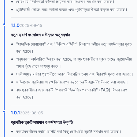
ছোটখাটো নিরাপত্তা দুর্বলতা চিহ্নিত করে সেগুলোর সমাধান করা হয়েছে।
প্ল্যাটফর্মের লোডিং সময় কমানো হয়েছে এবং প্রতিক্রিয়াশীলতা উন্নত করা হয়েছে।
1.1.0
2025-09-15
নতুন অ্যাপ সংযোজন ও উন্নত অনুসন্ধান
"সামাজিক যোগাযোগ" এবং "ভিডিও এডিটিং" বিভাগের অধীনে নতুন সফটওয়্যার যুক্ত
করা হয়েছে।
অনুসন্ধান কার্যকারিতা উন্নত করা হয়েছে, যা ব্যবহারকারীদের দ্রুত তাদের প্রয়োজনীয়
অ্যাপ খুঁজে পেতে সাহায্য করবে।
সফটওয়্যার বর্ণনার পৃষ্ঠাগুলিতে আরও বিস্তারিত তথ্য এবং স্ক্রিনশট যুক্ত করা হয়েছে।
ডাউনলোড প্রক্রিয়া আরও নির্ভরযোগ্য করতে ত্রুটি হ্যান্ডলিং উন্নত করা হয়েছে।
ব্যবহারকারীদের জন্য একটি "প্রায়শই জিজ্ঞাসিত প্রশ্নাবলী" (FAQ) বিভাগ যোগ
করা হয়েছে।
1.0.1
2025-08-05
প্রাথমিক ত্রুটি সমাধান ও কর্মক্ষমতা উন্নতি
ব্যবহারকারীদের দ্বারা রিপোর্ট করা কিছু ছোটখাটো ত্রুটি সমাধান করা হয়েছে।