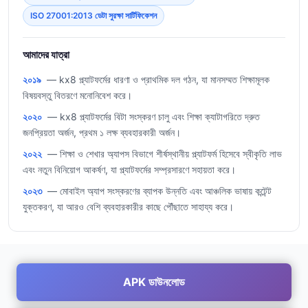
ISO 27001:2013 ডেটা সুরক্ষা সার্টিফিকেশন
আমাদের যাত্রা
২০১৯
— kx8 প্ল্যাটফর্মের ধারণা ও প্রাথমিক দল গঠন, যা মানসম্মত শিক্ষামূলক
বিষয়বস্তু বিতরণে মনোনিবেশ করে।
২০২০
— kx8 প্ল্যাটফর্মের বিটা সংস্করণ চালু এবং শিক্ষা ক্যাটাগরিতে দ্রুত
জনপ্রিয়তা অর্জন, প্রথম ১ লক্ষ ব্যবহারকারী অর্জন।
২০২২
— শিক্ষা ও শেখার অ্যাপস বিভাগে শীর্ষস্থানীয় প্ল্যাটফর্ম হিসেবে স্বীকৃতি লাভ
এবং নতুন বিনিয়োগ আকর্ষণ, যা প্ল্যাটফর্মের সম্প্রসারণে সহায়তা করে।
২০২৩
— মোবাইল অ্যাপ সংস্করণের ব্যাপক উন্নতি এবং আঞ্চলিক ভাষায় কন্টেন্ট
যুক্তকরণ, যা আরও বেশি ব্যবহারকারীর কাছে পৌঁছাতে সাহায্য করে।
APK ডাউনলোড