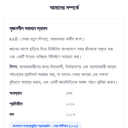
আমাদের সম্পর্কে
সৃজনশীল সমাধান ল্যাবস
kx8: শেখার নতুন দিগন্ত, সম্ভাবনার অসীম জগৎ।
জ্ঞানের আলো ছড়িয়ে দিয়ে ডিজিটাল বাংলাদেশে সবার জীবনকে সমৃদ্ধ করা
এবং একটি উন্নত ভবিষ্যৎ বিনির্মাণে সহায়তা করা।
মিশন:
ব্যবহারকারীদের জন্য উদ্ভাবনী, নির্ভরযোগ্য এবং ব্যবহারকারী-বান্ধব
সফ্টওয়্যার প্ল্যাটফর্ম সরবরাহ করা, যা তাদের শেখার আগ্রহ এবং দক্ষতা
বৃদ্ধিতে সাহায্য করবে, এবং একটি জ্ঞানভিত্তিক সমাজ গঠনে ভূমিকা রাখবে।
অবস্থান
ঢাকা
প্রতিষ্ঠিত
২০১৯
দল
১২০+
বাংলাদেশ তথ্যপ্রযুক্তি অ্যাওয়ার্ডস - সেরা স্টার্টআপ (২০২১)