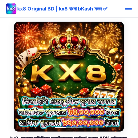
kx8 Original BD | kx8 বাংলা bKash সহজ ✅