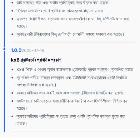
ডাউনলোডের গতি এবং সার্ভার প্রতিক্রিয়া সময় উন্নত করা হয়েছে।
বিভিন্ন ডিভাইসের সাথে প্ল্যাটফর্মের সামঞ্জস্যতা বাড়ানো হয়েছে।
অ্যাপের স্থিতিশীলতা বাড়ানোর জন্য অভ্যন্তরীণ কোডে কিছু অপ্টিমাইজেশন করা
হয়েছে।
ব্যবহারকারী ইন্টারফেসের কিছু ছোটখাটো লেআউট সমস্যা সমাধান করা হয়েছে।
1.0.0
2025-07-18
kx8 প্ল্যাটফর্মের প্রাথমিক প্রকাশ
kx8 শিক্ষা ও শেখার অ্যাপ ডাউনলোড প্ল্যাটফর্মের প্রথম সংস্করণ প্রকাশিত হয়েছে।
প্রাথমিক পর্যায়ে বিভিন্ন শিক্ষামূলক এবং ইউটিলিটি সফটওয়্যারের একটি নির্বাচিত
সংগ্রহ উপলব্ধ করা হয়েছে।
ব্যবহারকারীদের জন্য একটি সহজ এবং স্বজ্ঞাত ইন্টারফেস ডিজাইন করা হয়েছে।
সফটওয়্যার ডাউনলোডের জন্য মৌলিক কার্যকারিতা এবং স্থিতিশীলতা নিশ্চিত করা
হয়েছে।
ব্যবহারকারীদের প্রতিক্রিয়া সংগ্রহের জন্য একটি প্রাথমিক ব্যবস্থা যুক্ত করা
হয়েছে।