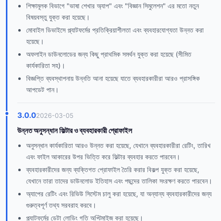
শিক্ষামূলক বিভাগে "ভাষা শেখার অ্যাপ" এবং "বিজ্ঞান সিমুলেশন" এর মতো নতুন
বিষয়বস্তু যুক্ত করা হয়েছে।
মোবাইল ডিভাইসে প্ল্যাটফর্মের প্রতিক্রিয়াশীলতা এবং ব্যবহারযোগ্যতা উন্নত করা
হয়েছে।
অফলাইন ডাউনলোডের জন্য কিছু প্রাথমিক সমর্থন যুক্ত করা হয়েছে (সীমিত
কার্যকারিতা সহ)।
বিজ্ঞপ্তি ব্যবস্থাপনায় উন্নতি আনা হয়েছে যাতে ব্যবহারকারীরা আরও প্রাসঙ্গিক
আপডেট পান।
3.0.0
2026-03-05
উন্নত অনুসন্ধান ফিল্টার ও ব্যবহারকারী প্রোফাইল
অনুসন্ধান কার্যকারিতা আরও উন্নত করা হয়েছে, যেখানে ব্যবহারকারীরা রেটিং, তারিখ
এবং ফাইল আকারের উপর ভিত্তি করে ফিল্টার ব্যবহার করতে পারবেন।
ব্যবহারকারীদের জন্য ব্যক্তিগত প্রোফাইল তৈরি করার বিকল্প যুক্ত করা হয়েছে,
যেখানে তারা তাদের ডাউনলোড ইতিহাস এবং পছন্দের তালিকা সংরক্ষণ করতে পারবেন।
অ্যাপের রেটিং এবং রিভিউ সিস্টেম চালু করা হয়েছে, যা অন্যান্য ব্যবহারকারীদের জন্য
গুরুত্বপূর্ণ তথ্য সরবরাহ করবে।
প্ল্যাটফর্মের ডেটা লোডিং গতি অপ্টিমাইজ করা হয়েছে।