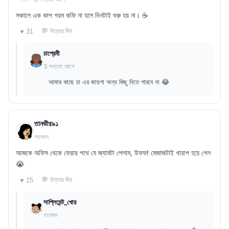
সকালে এক কাপ গরম কফি না হলে দিনটাই শুরু হয় না। ☕
💬 উত্তর দিন
♥ 31
চাপ্রেমী
3 সপ্তাহ আগে
আমার কাছে চা এর জায়গা অন্য কিছু নিতে পারবে না 😂
তানভীর৯১
গতকাল
আজকে অফিস থেকে ফেরার পথে যে জ্যামটা পেলাম, উফফ! মেজাজটাই খারাপ হয়ে গেল
😭
💬 উত্তর দিন
♥ 15
সাপ্লিমেন্ট_খোর
গতকাল