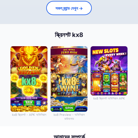
সকল ব্র্যান্ড দেখুন →
স্ক্রিনশট kx8
kx8 স্ক্রিনশট অফিসিয়াল APK
kx8 স্ক্রিনশট - APK অফিসিয়াল
kx8 Preview - অফিসিয়াল
ডাউনলোড
আমাদের সম্পর্কে