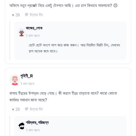
অফিসে নতুন প্রজেক্ট নিয়ে একটু টেনশনে আছি। এত চাপ কিভাবে সামলাবো? 😔
💬 উত্তর দিন
♥ 39
কাজের_লোক
1 মাস আগে
ছোট ছোট অংশে ভাগ করে কাজ করুন। আর নিয়মিত বিরতি নিন, দেখবেন
চাপ অনেক কমে যাবে।
গৃহিণী_R
1 মাস আগে
বাসায় ইঁদুরের উপদ্রব বেড়ে গেছে। কী করলে ইঁদুর তাড়ানো যাবে? কারো কোনো
কার্যকর সমাধান জানা আছে?
💬 উত্তর দিন
♥ 28
পরিষ্কার_পরিচ্ছন্ন
1 মাস আগে