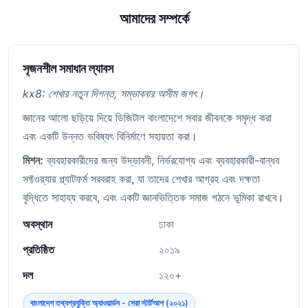
আমাদের সম্পর্কে
সৃজনশীল সমাধান ল্যাবস
kx8: শেখার নতুন দিগন্ত, সম্ভাবনার অসীম জগৎ।
জ্ঞানের আলো ছড়িয়ে দিয়ে ডিজিটাল বাংলাদেশে সবার জীবনকে সমৃদ্ধ করা
এবং একটি উন্নত ভবিষ্যৎ বিনির্মাণে সহায়তা করা।
মিশন:
ব্যবহারকারীদের জন্য উদ্ভাবনী, নির্ভরযোগ্য এবং ব্যবহারকারী-বান্ধব
সফ্টওয়্যার প্ল্যাটফর্ম সরবরাহ করা, যা তাদের শেখার আগ্রহ এবং দক্ষতা
বৃদ্ধিতে সাহায্য করবে, এবং একটি জ্ঞানভিত্তিক সমাজ গঠনে ভূমিকা রাখবে।
অবস্থান
ঢাকা
প্রতিষ্ঠিত
২০১৯
দল
১২০+
বাংলাদেশ তথ্যপ্রযুক্তি অ্যাওয়ার্ডস - সেরা স্টার্টআপ (২০২১)