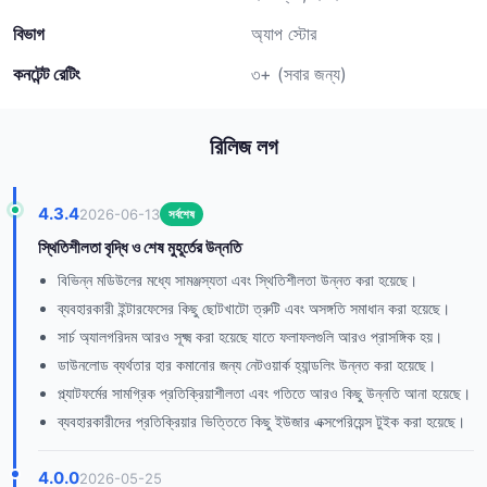
বিভাগ
অ্যাপ স্টোর
কনটেন্ট রেটিং
৩+ (সবার জন্য)
রিলিজ লগ
4.3.4
2026-06-13
সর্বশেষ
স্থিতিশীলতা বৃদ্ধি ও শেষ মুহূর্তের উন্নতি
বিভিন্ন মডিউলের মধ্যে সামঞ্জস্যতা এবং স্থিতিশীলতা উন্নত করা হয়েছে।
ব্যবহারকারী ইন্টারফেসের কিছু ছোটখাটো ত্রুটি এবং অসঙ্গতি সমাধান করা হয়েছে।
সার্চ অ্যালগরিদম আরও সূক্ষ্ম করা হয়েছে যাতে ফলাফলগুলি আরও প্রাসঙ্গিক হয়।
ডাউনলোড ব্যর্থতার হার কমানোর জন্য নেটওয়ার্ক হ্যান্ডলিং উন্নত করা হয়েছে।
প্ল্যাটফর্মের সামগ্রিক প্রতিক্রিয়াশীলতা এবং গতিতে আরও কিছু উন্নতি আনা হয়েছে।
ব্যবহারকারীদের প্রতিক্রিয়ার ভিত্তিতে কিছু ইউজার এক্সপেরিয়েন্স টুইক করা হয়েছে।
4.0.0
2026-05-25