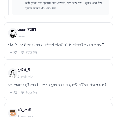
আমি পুদিনা তেল ব্যবহার করে দেখেছি, বেশ কাজ দেয়। তুলায় তেল দিয়ে
ইঁদুরের আসার পথে রেখে দিন।
user_7291
গতকাল
কারো কি kx8 ব্যবহার করার অভিজ্ঞতা আছে? এটা কি আসলেই ভালো কাজ করে?
💬 উত্তর দিন
♥ 22
সুমাইয়া_S
2 সপ্তাহ আগে
এক সপ্তাহের ছুটি পেয়েছি। কোথায় ঘুরতে যাওয়া যায়, কেউ আইডিয়া দিতে পারবেন?
💬 উত্তর দিন
♥ 23
কফি_প্রেমী
3 সপ্তাহ আগে