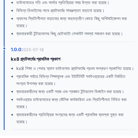
ডাউনলোডের গতি এবং সার্ভার প্রতিক্রিয়া সময় উন্নত করা হয়েছে।
বিভিন্ন ডিভাইসের সাথে প্ল্যাটফর্মের সামঞ্জস্যতা বাড়ানো হয়েছে।
অ্যাপের স্থিতিশীলতা বাড়ানোর জন্য অভ্যন্তরীণ কোডে কিছু অপ্টিমাইজেশন করা
হয়েছে।
ব্যবহারকারী ইন্টারফেসের কিছু ছোটখাটো লেআউট সমস্যা সমাধান করা হয়েছে।
1.0.0
2025-07-18
kx8 প্ল্যাটফর্মের প্রাথমিক প্রকাশ
kx8 শিক্ষা ও শেখার অ্যাপ ডাউনলোড প্ল্যাটফর্মের প্রথম সংস্করণ প্রকাশিত হয়েছে।
প্রাথমিক পর্যায়ে বিভিন্ন শিক্ষামূলক এবং ইউটিলিটি সফটওয়্যারের একটি নির্বাচিত
সংগ্রহ উপলব্ধ করা হয়েছে।
ব্যবহারকারীদের জন্য একটি সহজ এবং স্বজ্ঞাত ইন্টারফেস ডিজাইন করা হয়েছে।
সফটওয়্যার ডাউনলোডের জন্য মৌলিক কার্যকারিতা এবং স্থিতিশীলতা নিশ্চিত করা
হয়েছে।
ব্যবহারকারীদের প্রতিক্রিয়া সংগ্রহের জন্য একটি প্রাথমিক ব্যবস্থা যুক্ত করা
হয়েছে।