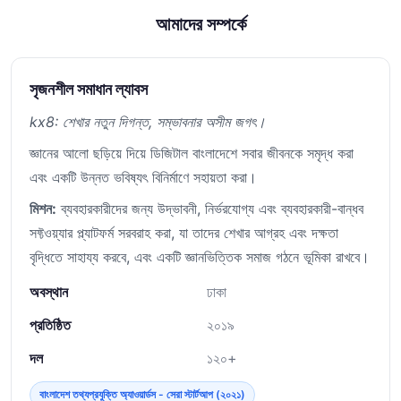
আমাদের সম্পর্কে
সৃজনশীল সমাধান ল্যাবস
kx8: শেখার নতুন দিগন্ত, সম্ভাবনার অসীম জগৎ।
জ্ঞানের আলো ছড়িয়ে দিয়ে ডিজিটাল বাংলাদেশে সবার জীবনকে সমৃদ্ধ করা
এবং একটি উন্নত ভবিষ্যৎ বিনির্মাণে সহায়তা করা।
মিশন:
ব্যবহারকারীদের জন্য উদ্ভাবনী, নির্ভরযোগ্য এবং ব্যবহারকারী-বান্ধব
সফ্টওয়্যার প্ল্যাটফর্ম সরবরাহ করা, যা তাদের শেখার আগ্রহ এবং দক্ষতা
বৃদ্ধিতে সাহায্য করবে, এবং একটি জ্ঞানভিত্তিক সমাজ গঠনে ভূমিকা রাখবে।
অবস্থান
ঢাকা
প্রতিষ্ঠিত
২০১৯
দল
১২০+
বাংলাদেশ তথ্যপ্রযুক্তি অ্যাওয়ার্ডস - সেরা স্টার্টআপ (২০২১)