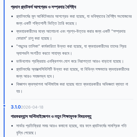
প্রধান প্ল্যাটফর্ম আপগ্রেড ও সম্প্রদায় বৈশিষ্ট্য
প্ল্যাটফর্মের মূল আর্কিটেকচার আপগ্রেড করা হয়েছে, যা ভবিষ্যতের বৈশিষ্ট্য সংযোজনের
জন্য একটি শক্তিশালী ভিত্তি তৈরি করেছে।
ব্যবহারকারীদের মধ্যে আলোচনা এবং প্রশ্ন-উত্তর করার জন্য একটি "সম্প্রদায়
ফোরাম" চালু করা হয়েছে।
"পছন্দের তালিকা" কার্যকারিতা উন্নত করা হয়েছে, যা ব্যবহারকারীদের তাদের প্রিয়
অ্যাপগুলি সংগঠিত করতে সাহায্য করবে।
ডাউনলোড প্রক্রিয়ায় এনক্রিপশন যোগ করে নিরাপত্তা আরও বাড়ানো হয়েছে।
প্ল্যাটফর্মের অ্যাক্সেসিবিলিটি উন্নত করা হয়েছে, যা বিভিন্ন সক্ষমতার ব্যবহারকারীদের
জন্য আরও সহজলভ্য হবে।
বিজ্ঞাপন ব্যবস্থাপনা অপ্টিমাইজ করা হয়েছে যাতে ব্যবহারকারীর অভিজ্ঞতা ব্যাহত না
হয়।
3.1.0
2026-04-18
পারফরম্যান্স অপ্টিমাইজেশন ও নতুন শিক্ষামূলক বিষয়বস্তু
সার্ভার প্রতিক্রিয়া সময় আরও কমানো হয়েছে, যার ফলে প্ল্যাটফর্মের সামগ্রিক গতি
বৃদ্ধি পেয়েছে।