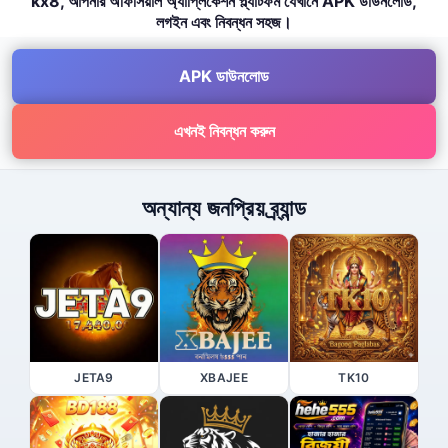
kx8, আপনার অফিসিয়াল অ্যাপ্লিকেশন প্ল্যাটফর্ম যেখানে APK ডাউনলোড,
লগইন এবং নিবন্ধন সহজ।
APK ডাউনলোড
এখনই নিবন্ধন করুন
অন্যান্য জনপ্রিয় ব্র্যান্ড
JETA9
XBAJEE
TK10