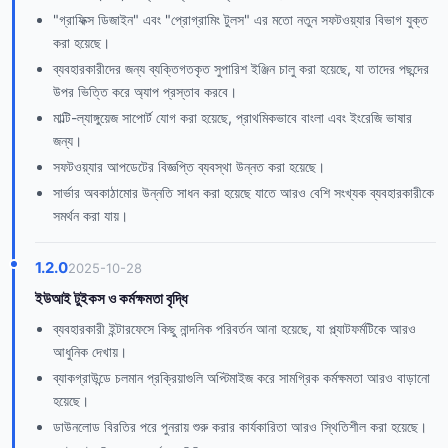
"গ্রাফিক্স ডিজাইন" এবং "প্রোগ্রামিং টুলস" এর মতো নতুন সফটওয়্যার বিভাগ যুক্ত
করা হয়েছে।
ব্যবহারকারীদের জন্য ব্যক্তিগতকৃত সুপারিশ ইঞ্জিন চালু করা হয়েছে, যা তাদের পছন্দের
উপর ভিত্তি করে অ্যাপ প্রস্তাব করবে।
মাল্টি-ল্যাঙ্গুয়েজ সাপোর্ট যোগ করা হয়েছে, প্রাথমিকভাবে বাংলা এবং ইংরেজি ভাষার
জন্য।
সফটওয়্যার আপডেটের বিজ্ঞপ্তি ব্যবস্থা উন্নত করা হয়েছে।
সার্ভার অবকাঠামোর উন্নতি সাধন করা হয়েছে যাতে আরও বেশি সংখ্যক ব্যবহারকারীকে
সমর্থন করা যায়।
1.2.0
2025-10-28
ইউআই টুইকস ও কর্মক্ষমতা বৃদ্ধি
ব্যবহারকারী ইন্টারফেসে কিছু নান্দনিক পরিবর্তন আনা হয়েছে, যা প্ল্যাটফর্মটিকে আরও
আধুনিক দেখায়।
ব্যাকগ্রাউন্ডে চলমান প্রক্রিয়াগুলি অপ্টিমাইজ করে সামগ্রিক কর্মক্ষমতা আরও বাড়ানো
হয়েছে।
ডাউনলোড বিরতির পরে পুনরায় শুরু করার কার্যকারিতা আরও স্থিতিশীল করা হয়েছে।