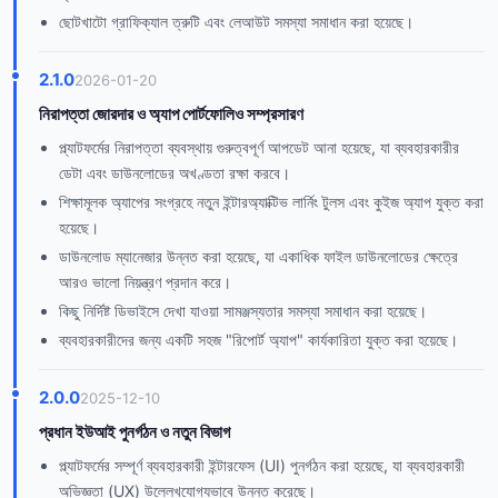
ছোটখাটো গ্রাফিক্যাল ত্রুটি এবং লেআউট সমস্যা সমাধান করা হয়েছে।
2.1.0
2026-01-20
নিরাপত্তা জোরদার ও অ্যাপ পোর্টফোলিও সম্প্রসারণ
প্ল্যাটফর্মের নিরাপত্তা ব্যবস্থায় গুরুত্বপূর্ণ আপডেট আনা হয়েছে, যা ব্যবহারকারীর
ডেটা এবং ডাউনলোডের অখণ্ডতা রক্ষা করবে।
শিক্ষামূলক অ্যাপের সংগ্রহে নতুন ইন্টারঅ্যাক্টিভ লার্নিং টুলস এবং কুইজ অ্যাপ যুক্ত করা
হয়েছে।
ডাউনলোড ম্যানেজার উন্নত করা হয়েছে, যা একাধিক ফাইল ডাউনলোডের ক্ষেত্রে
আরও ভালো নিয়ন্ত্রণ প্রদান করে।
কিছু নির্দিষ্ট ডিভাইসে দেখা যাওয়া সামঞ্জস্যতার সমস্যা সমাধান করা হয়েছে।
ব্যবহারকারীদের জন্য একটি সহজ "রিপোর্ট অ্যাপ" কার্যকারিতা যুক্ত করা হয়েছে।
2.0.0
2025-12-10
প্রধান ইউআই পুনর্গঠন ও নতুন বিভাগ
প্ল্যাটফর্মের সম্পূর্ণ ব্যবহারকারী ইন্টারফেস (UI) পুনর্গঠন করা হয়েছে, যা ব্যবহারকারী
অভিজ্ঞতা (UX) উল্লেখযোগ্যভাবে উন্নত করেছে।