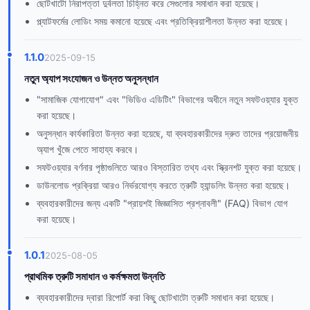
ছোটখাটো নিরাপত্তা দুর্বলতা চিহ্নিত করে সেগুলোর সমাধান করা হয়েছে।
প্ল্যাটফর্মের লোডিং সময় কমানো হয়েছে এবং প্রতিক্রিয়াশীলতা উন্নত করা হয়েছে।
1.1.0
2025-09-15
নতুন অ্যাপ সংযোজন ও উন্নত অনুসন্ধান
"সামাজিক যোগাযোগ" এবং "ভিডিও এডিটিং" বিভাগের অধীনে নতুন সফটওয়্যার যুক্ত
করা হয়েছে।
অনুসন্ধান কার্যকারিতা উন্নত করা হয়েছে, যা ব্যবহারকারীদের দ্রুত তাদের প্রয়োজনীয়
অ্যাপ খুঁজে পেতে সাহায্য করবে।
সফটওয়্যার বর্ণনার পৃষ্ঠাগুলিতে আরও বিস্তারিত তথ্য এবং স্ক্রিনশট যুক্ত করা হয়েছে।
ডাউনলোড প্রক্রিয়া আরও নির্ভরযোগ্য করতে ত্রুটি হ্যান্ডলিং উন্নত করা হয়েছে।
ব্যবহারকারীদের জন্য একটি "প্রায়শই জিজ্ঞাসিত প্রশ্নাবলী" (FAQ) বিভাগ যোগ
করা হয়েছে।
1.0.1
2025-08-05
প্রাথমিক ত্রুটি সমাধান ও কর্মক্ষমতা উন্নতি
ব্যবহারকারীদের দ্বারা রিপোর্ট করা কিছু ছোটখাটো ত্রুটি সমাধান করা হয়েছে।