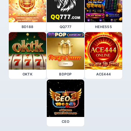
BD188
QQ777
HEHE555
OKTK
BDPOP
ACE444
CEO