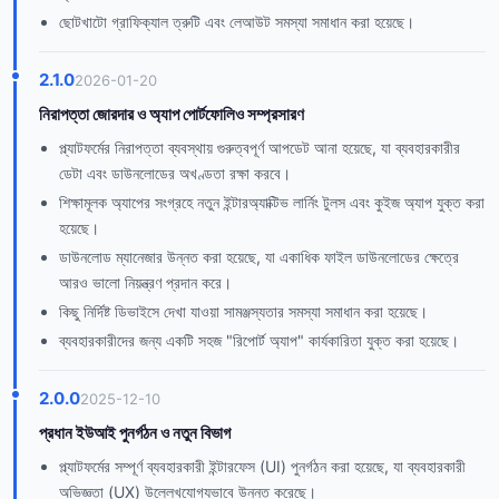
ছোটখাটো গ্রাফিক্যাল ত্রুটি এবং লেআউট সমস্যা সমাধান করা হয়েছে।
2.1.0
2026-01-20
নিরাপত্তা জোরদার ও অ্যাপ পোর্টফোলিও সম্প্রসারণ
প্ল্যাটফর্মের নিরাপত্তা ব্যবস্থায় গুরুত্বপূর্ণ আপডেট আনা হয়েছে, যা ব্যবহারকারীর
ডেটা এবং ডাউনলোডের অখণ্ডতা রক্ষা করবে।
শিক্ষামূলক অ্যাপের সংগ্রহে নতুন ইন্টারঅ্যাক্টিভ লার্নিং টুলস এবং কুইজ অ্যাপ যুক্ত করা
হয়েছে।
ডাউনলোড ম্যানেজার উন্নত করা হয়েছে, যা একাধিক ফাইল ডাউনলোডের ক্ষেত্রে
আরও ভালো নিয়ন্ত্রণ প্রদান করে।
কিছু নির্দিষ্ট ডিভাইসে দেখা যাওয়া সামঞ্জস্যতার সমস্যা সমাধান করা হয়েছে।
ব্যবহারকারীদের জন্য একটি সহজ "রিপোর্ট অ্যাপ" কার্যকারিতা যুক্ত করা হয়েছে।
2.0.0
2025-12-10
প্রধান ইউআই পুনর্গঠন ও নতুন বিভাগ
প্ল্যাটফর্মের সম্পূর্ণ ব্যবহারকারী ইন্টারফেস (UI) পুনর্গঠন করা হয়েছে, যা ব্যবহারকারী
অভিজ্ঞতা (UX) উল্লেখযোগ্যভাবে উন্নত করেছে।