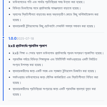
ডাউনলোডের গতি এবং সার্ভার প্রতিক্রিয়া সময় উন্নত করা হয়েছে।
বিভিন্ন ডিভাইসের সাথে প্ল্যাটফর্মের সামঞ্জস্যতা বাড়ানো হয়েছে।
অ্যাপের স্থিতিশীলতা বাড়ানোর জন্য অভ্যন্তরীণ কোডে কিছু অপ্টিমাইজেশন করা
হয়েছে।
ব্যবহারকারী ইন্টারফেসের কিছু ছোটখাটো লেআউট সমস্যা সমাধান করা হয়েছে।
1.0.0
2025-07-18
kx8 প্ল্যাটফর্মের প্রাথমিক প্রকাশ
kx8 শিক্ষা ও শেখার অ্যাপ ডাউনলোড প্ল্যাটফর্মের প্রথম সংস্করণ প্রকাশিত হয়েছে।
প্রাথমিক পর্যায়ে বিভিন্ন শিক্ষামূলক এবং ইউটিলিটি সফটওয়্যারের একটি নির্বাচিত
সংগ্রহ উপলব্ধ করা হয়েছে।
ব্যবহারকারীদের জন্য একটি সহজ এবং স্বজ্ঞাত ইন্টারফেস ডিজাইন করা হয়েছে।
সফটওয়্যার ডাউনলোডের জন্য মৌলিক কার্যকারিতা এবং স্থিতিশীলতা নিশ্চিত করা
হয়েছে।
ব্যবহারকারীদের প্রতিক্রিয়া সংগ্রহের জন্য একটি প্রাথমিক ব্যবস্থা যুক্ত করা
হয়েছে।