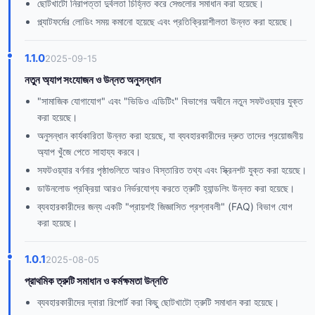
ছোটখাটো নিরাপত্তা দুর্বলতা চিহ্নিত করে সেগুলোর সমাধান করা হয়েছে।
প্ল্যাটফর্মের লোডিং সময় কমানো হয়েছে এবং প্রতিক্রিয়াশীলতা উন্নত করা হয়েছে।
1.1.0
2025-09-15
নতুন অ্যাপ সংযোজন ও উন্নত অনুসন্ধান
"সামাজিক যোগাযোগ" এবং "ভিডিও এডিটিং" বিভাগের অধীনে নতুন সফটওয়্যার যুক্ত
করা হয়েছে।
অনুসন্ধান কার্যকারিতা উন্নত করা হয়েছে, যা ব্যবহারকারীদের দ্রুত তাদের প্রয়োজনীয়
অ্যাপ খুঁজে পেতে সাহায্য করবে।
সফটওয়্যার বর্ণনার পৃষ্ঠাগুলিতে আরও বিস্তারিত তথ্য এবং স্ক্রিনশট যুক্ত করা হয়েছে।
ডাউনলোড প্রক্রিয়া আরও নির্ভরযোগ্য করতে ত্রুটি হ্যান্ডলিং উন্নত করা হয়েছে।
ব্যবহারকারীদের জন্য একটি "প্রায়শই জিজ্ঞাসিত প্রশ্নাবলী" (FAQ) বিভাগ যোগ
করা হয়েছে।
1.0.1
2025-08-05
প্রাথমিক ত্রুটি সমাধান ও কর্মক্ষমতা উন্নতি
ব্যবহারকারীদের দ্বারা রিপোর্ট করা কিছু ছোটখাটো ত্রুটি সমাধান করা হয়েছে।