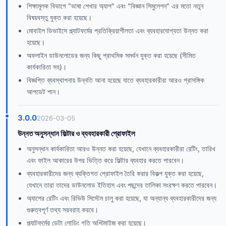
শিক্ষামূলক বিভাগে "ভাষা শেখার অ্যাপ" এবং "বিজ্ঞান সিমুলেশন" এর মতো নতুন
বিষয়বস্তু যুক্ত করা হয়েছে।
মোবাইল ডিভাইসে প্ল্যাটফর্মের প্রতিক্রিয়াশীলতা এবং ব্যবহারযোগ্যতা উন্নত করা
হয়েছে।
অফলাইন ডাউনলোডের জন্য কিছু প্রাথমিক সমর্থন যুক্ত করা হয়েছে (সীমিত
কার্যকারিতা সহ)।
বিজ্ঞপ্তি ব্যবস্থাপনায় উন্নতি আনা হয়েছে যাতে ব্যবহারকারীরা আরও প্রাসঙ্গিক
আপডেট পান।
3.0.0
2026-03-05
উন্নত অনুসন্ধান ফিল্টার ও ব্যবহারকারী প্রোফাইল
অনুসন্ধান কার্যকারিতা আরও উন্নত করা হয়েছে, যেখানে ব্যবহারকারীরা রেটিং, তারিখ
এবং ফাইল আকারের উপর ভিত্তি করে ফিল্টার ব্যবহার করতে পারবেন।
ব্যবহারকারীদের জন্য ব্যক্তিগত প্রোফাইল তৈরি করার বিকল্প যুক্ত করা হয়েছে,
যেখানে তারা তাদের ডাউনলোড ইতিহাস এবং পছন্দের তালিকা সংরক্ষণ করতে পারবেন।
অ্যাপের রেটিং এবং রিভিউ সিস্টেম চালু করা হয়েছে, যা অন্যান্য ব্যবহারকারীদের জন্য
গুরুত্বপূর্ণ তথ্য সরবরাহ করবে।
প্ল্যাটফর্মের ডেটা লোডিং গতি অপ্টিমাইজ করা হয়েছে।