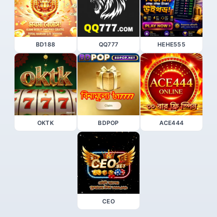
BD188
QQ777
HEHE555
OKTK
BDPOP
ACE444
CEO