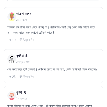
ফাতেমা_বেগম
2 দিন আগে
আজকে কি রান্না করব ভেবে পাচ্ছি না। প্রতিদিন একই মেনু খেতে আর ভালো লাগে
না। কারো কাছে নতুন কোনো রেসিপি আছে?
💬 উত্তর দিন
♥ 19
সুমাইয়া_S
2 সপ্তাহ আগে
এক সপ্তাহের ছুটি পেয়েছি। কোথায় ঘুরতে যাওয়া যায়, কেউ আইডিয়া দিতে পারবেন?
💬 উত্তর দিন
♥ 23
গৃহিণী_R
1 মাস আগে
বাসায় ইঁদুরের উপদ্রব বেড়ে গেছে। কী করলে ইঁদুর তাড়ানো যাবে? কারো কোনো