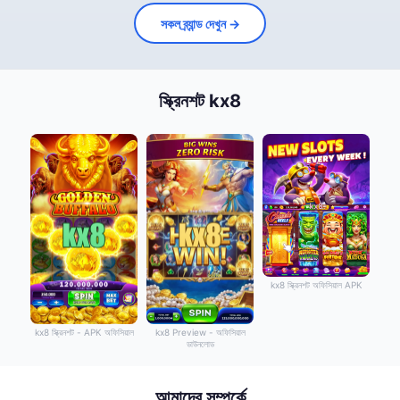
সকল ব্র্যান্ড দেখুন →
স্ক্রিনশট kx8
kx8 স্ক্রিনশট অফিসিয়াল APK
kx8 স্ক্রিনশট - APK অফিসিয়াল
kx8 Preview - অফিসিয়াল
ডাউনলোড
আমাদের সম্পর্কে